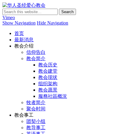
华人圣经爱心教会
Vimeo
Show Navigation
Hide Navigation
首页
最新消息
教会介绍
信仰告白
教会简介
教会历史
教会建堂
教会现状
组织架构
教会愿景
服務社區概況
牧者简介
聚会时间
教会事工
团契小组
教导事工
英语事工