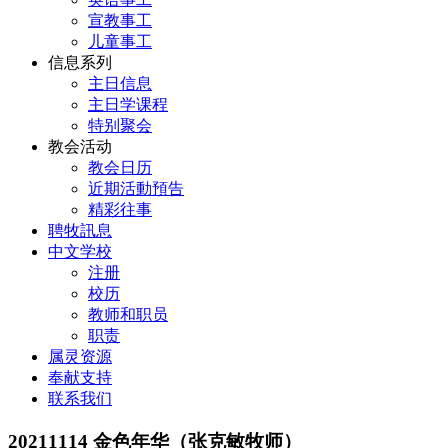
宣教事工
儿童事工
信息系列
主日信息
主日学课程
特别聚会
教会活动
教会日历
近期活動預告
精彩往事
聘牧訊息
中文学校
注册
校历
教师和职员
职责
属灵资源
奉献支持
联系我们
20211114 金色年华（张克敏牧师）