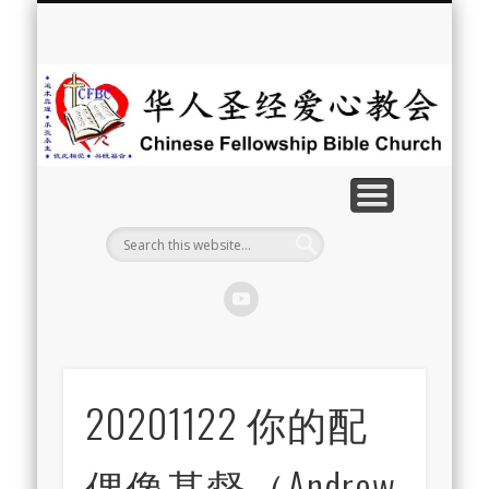
最新消息
教会介绍
教会事工
信息系列
教会活动
聘牧訊息
中文学校
属灵资源
奉献支持
联系我们
首页
华
人
圣
经
爱
心
教
20201122 你的配
会
偶像基督（Andrew