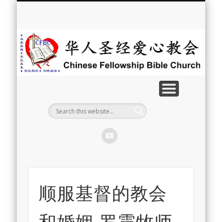
最新消息
教会介绍
教会事工
信息系列
教会活动
聘牧訊息
中文学校
属灵资源
奉献支持
联系我们
首页
华
人
圣
经
爱
心
教
顺服基督的教会
会
和婚姻-罗震牧师